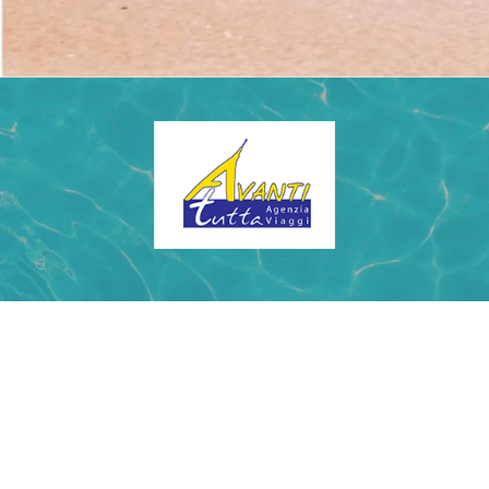
CONTATTACI
Telefono: +390116680149
SCRIVICI SU
info@avantitutta.it